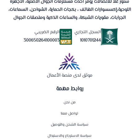
ستور غلا للاتصالات يوفر أحدث مستلزمات الجوال الأصلية، الأجهزة
اللوحية،إكسسوارات الهاتف ، بكجات الحماية، الشواحن، السماعات،
الجرابات، مقويات الشبكة، والساعات الذكية وملصقات الجوال
السجل التجاري
الرقم الضريبي
1010701244
300650264100003
موثق لدى منصة الأعمال
روابط مهمة
من نحن
تواصل معنا
سياسة الشحن والتوصيل
سياسة الاسترجاع والاستبدال