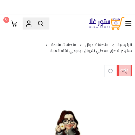
0
ستور غلا
الرئيسية
ملصقات جوال
ملصقات منوعة
ستيكر لاصق معدني للجوال ايموجي فتاه قهوة
cute