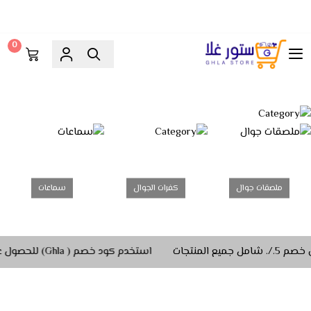
0
ستور غلا
ملصقات جوال
كفرات الجوال
سماعات
استخدم كود خصم ( Ghla) للحصول على خصم 5./. شامل جميع المنتجات