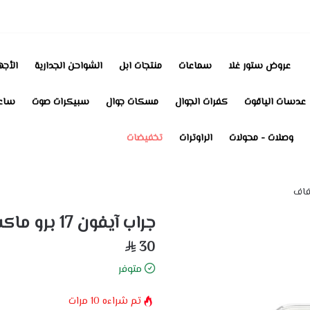
عروض ستور غلا
سماعات
منتجات ابل
الشواحن الجدارية
الأجه
عدسات الياقوت
كفرات الجوال
مسكات جوال
سبيكرات صوت
ساعا
وصلات - محولات
الراوترات
تخفيضات
جراب آيفون 17 برو ماكس ماج سيف شفاف
30
متوفر
تم شراءه
10
مرات