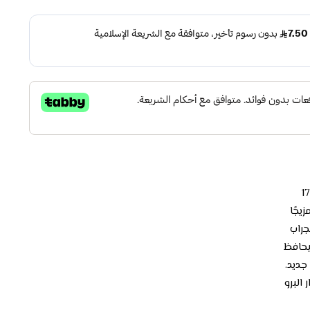
جًا
لجراب
ليحافظ
جديد.
البرو