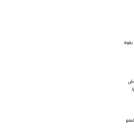
بقوة
وش
.
منع