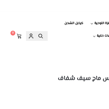
زة اللوحية
كيابل الشحن
0
ت ذكية