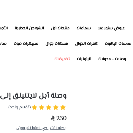
عروض ستور غلا
سماعات
منتجات ابل
الشواحن الجدارية
الأجه
عدسات الياقوت
كفرات الجوال
مسكات جوال
سبيكرات صوت
ساعا
وصلات - محولات
الراوترات
تخفيضات
وصلة آبل لايتنينق إلى HDMI
(تقييم واحد)
230
وصله اتش دي hdmi للايفون ,