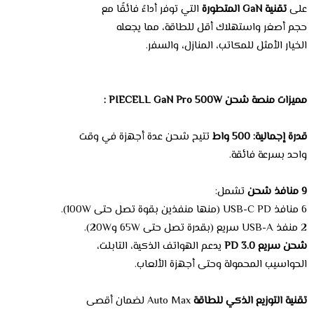
على
تقنية GaN المتطورة
التي توفر أداءً فائقًا مع
حجم أصغر واستهلاك أقل للطاقة، مما يجعله
الخيار الأمثل للمكاتب، المنازل، والسفر.
مميزات منصة شحن PIECELL GaN Pro 500W :
قدرة إجمالية: 500 واط
تتيح شحن عدة أجهزة في وقت
واحد بسرعة فائقة.
9 منافذ شحن
تشمل:
6 منافذ USB-C PD (منها منفذين بقوة تصل حتى 100W).
2 منفذ USB-A سريع (بقدرة تصل حتى 65W و20W).
شحن سريع PD 3.0
يدعم الهواتف الذكية، التابلت،
الحواسيب المحمولة وحتى أجهزة الألعاب.
تقنية التوزيع الذكي للطاقة
Auto Max لضمان أقصى