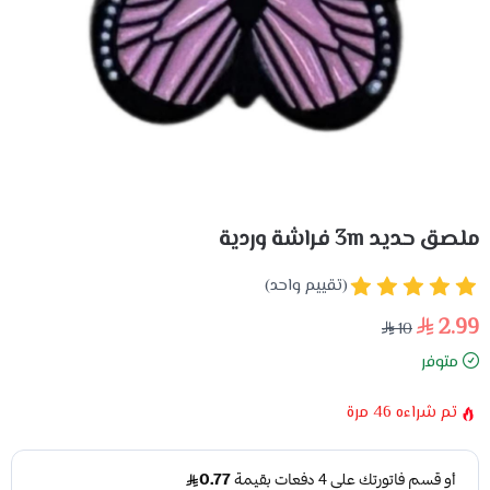
ملصق حديد 3m فراشة وردية
(تقييم واحد)
2.99
10
متوفر
تم شراءه
46
مرة