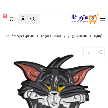
0
ستور غلا
الرئيسية
ملصقات جوال
ملصقات منوعة
ملصق حديد 3m توم