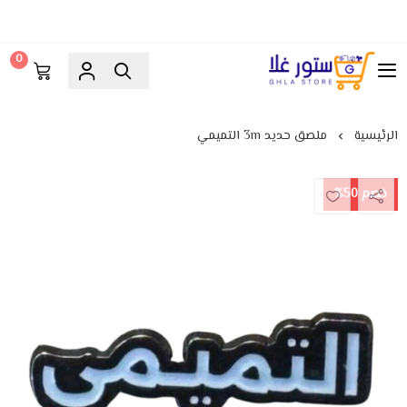
0
ستور غلا
الرئيسية
ملصق حديد 3m التميمي
خصم 50%