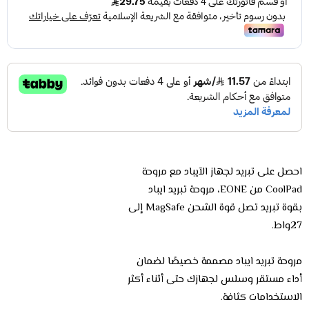
احصل على تبريد لجهاز الآيباد مع مروحة
CoolPad من EONE، مروحة تبريد ايباد
بقوة تبريد تصل قوة الشحن MagSafe إلى
27واط.
مروحة تبريد ايباد مصممة خصيصًا لضمان
أداء مستقر وسلس لجهازك حتى أثناء أكثر
الاستخدامات كثافة.