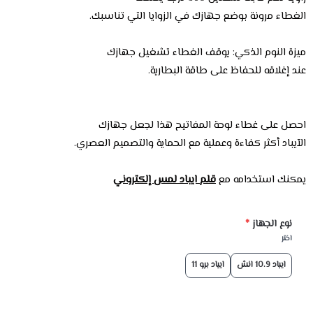
الغطاء مرونة بوضع جهازك في الزوايا التي تناسبك.
ميزة النوم الذكي: يوقف الغطاء تشغيل جهازك
عند إغلاقه للحفاظ على طاقة البطارية.
احصل على غطاء لوحة المفاتيح هذا لجعل جهازك
الآيباد أكثر كفاءة وعملية مع الحماية والتصميم العصري.
يمكنك استخدامه مع
قلم ايباد لمس إلكتروني
نوع الجهاز
*
اختر
ايباد 10.9 انش
ايباد برو 11