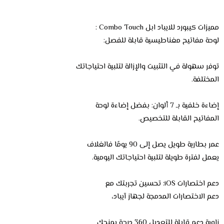
مميزات كيبورد للايباد ابل Combo Touch :
لوحة مفاتيح مغناطيسية قابلة للفصل:
توفر سهولة في التثبيت والإزالة لتلبية احتياجاتك
المختلفة.
إضاءة خلفية بـ 7 ألوان: بفضل إضاءة لوحة
المفاتيح القابلة للتخصيص.
عمر بطارية طويل يصل إلى 90 يومًا فالغلاف
يعمل لفترة طويلة لتلبية احتياجاتك اليومية.
دعم اختصارات iOS: تحسين تجربتك مع
دعم الاختصارات المدمجة لجهاز آيباد،
زاوية دعم قابلة للتعديل 360 درجة يمنحك