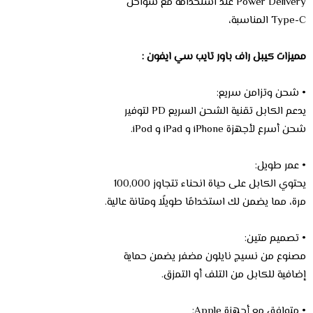
Power Delivery عند استخدامه مع شواحن
Type-C المناسبة،
مميزات كيبل راف باور تايب سي ايفون :
• شحن وتزامن سريع:
يدعم الكابل تقنية الشحن السريع PD لتوفير
شحن أسرع لأجهزة iPhone و iPad و iPod.
• عمر طويل:
يحتوي الكابل على حياة انحناء تتجاوز 100,000
مرة، مما يضمن لك استخدامًا طويلًا ومتانة عالية.
• تصميم متين:
مصنوع من نسيج نايلون مضفر يضمن حماية
إضافية للكابل من التلف أو التمزق.
• متوافق مع أجهزة Apple: