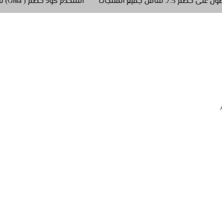
استخدم كود خصم ( Ghla) للحصول على خصم 5./. شامل جميع المنتجات