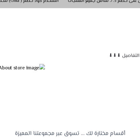
استخدم كود خصم ( Ghla) للحصول على خصم 5./. شامل جميع المنتجات
أقسام مختارة لك ... تسوق عبر مجموعتنا المميزة