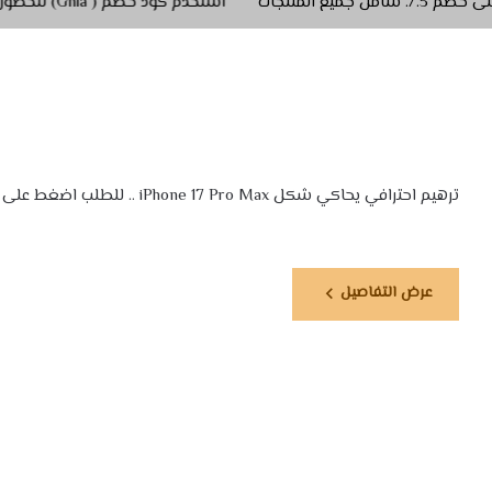
استخدم كود خصم ( Ghla) للحصول على خصم 5./. شامل جميع المنتجات
ترهيم احترافي يحاكي شكل iPhone 17 Pro Max .. للطلب اضغط على التفاصيل ⬇⬇⬇
عرض التفاصيل