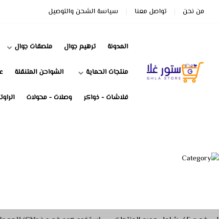
من نحن
تواصل معنا
سياسة الشحن والتوصيل
المدونة
ترهيم جوال
ملصقات جوال
منتجات الحماية
الشواحن المتنقلة
ع
ستور غلا
فلاشات - ذواكر
وصلات - محولات
الراوت