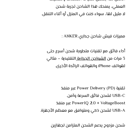
العملي، يمنحك هذا الشاحن تجربة شحن
لا مثيل لها، سواء كنت في المنزل أو أثناء التنقل.
مميزات فيش شاحن جداري ANKER :
أداء فائق مع تقنيات متطورة شحن أسرع حتى
3 مرات من
الشواحن الجدارية
التقليدية – مثالي
لهواتف iPhone والهواتف الرائدة الأخرى.
تقنية Power Delivery (PD) عبر منفذ
USB-C لشحن فائق السرعة وآمن.
PowerIQ 2.0 + VoltageBoost عبر منفذ
USB-A لشحن ذكي ومتوافق مع معظم الأجهزة.
شحن مزدوج يدعم الشحن المتزامن لجهازين