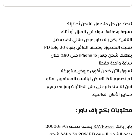
تبحث عن حل متكامل لشحن أجهزتك
بسرعة وكفاءة سواء في المنزل أو أثناء
التنقل؟ بكج راف باور عرض مثالي لك. بفضل
تقنيته المتطورة وشحنه الفائق بقوة 20 واط PD
يمكنك شحن جهاز iPhone 16 حتى 80% خلال
ساعة واحدة فقط!
تسوق الآن ضمن أقوى
عروض ستور غلا
تم تصميم هذا العرض ليناسب المسافرين، فهو
آمن للاستخدام على متن الطائرات ومزود بجميع
معايير الأمان العالمية.
محتويات بكج راف باور :
باور بانك
RAVPower
بسعة ضخمة 20000mAh
يدعم الشحن السريع 20W PD و3 منافذ شحن.