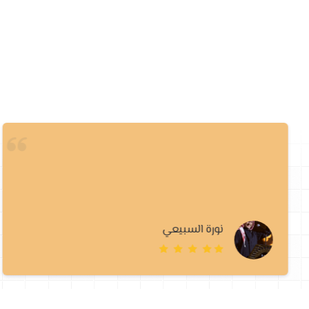
اجممل محل وربي ناس راقيه وعندهم امانه وسرعة 
الله ويوصلون بسرعه الله يعطيكم الف عافيه متجر
💛💛💛💛💛
أمـال الشراري