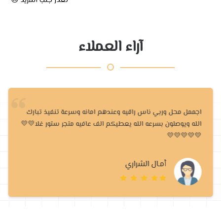
تعذر جلب المزيد 😢
آراء العملاء
تنفيذ تبارك
 ستور غلا💛💛
عبدالله العمري