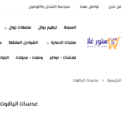
من نحن
تواصل معنا
سياسة الشحن والتوصيل
المدونة
ترهيم جوال
ملصقات جوال
منتجات الحماية
الشواحن المتنقلة
ع
ستور غلا
فلاشات - ذواكر
وصلات - محولات
الراوت
الرئيسية
عدسات الياقوت
عدسات الياقوت