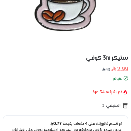
ستيكر 3m كوفي
2.99
10
متوفر
تم شراءه
34
مرة
المتبقي
3