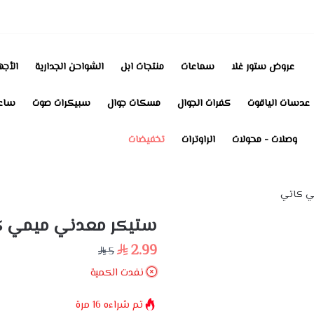
عروض ستور غلا
سماعات
منتجات ابل
الشواحن الجدارية
الأجه
عدسات الياقوت
كفرات الجوال
مسكات جوال
سبيكرات صوت
ساعا
وصلات - محولات
الراوترات
تخفيضات
ي كاتي
ستيكر معدني ميمي ك
2.99
5
نفدت الكمية
تم شراءه
16
مرة