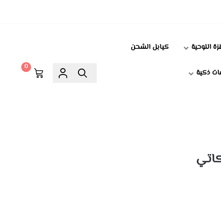
زة اللوحية
كيابل الشحن
0
ت ذكية
اتي