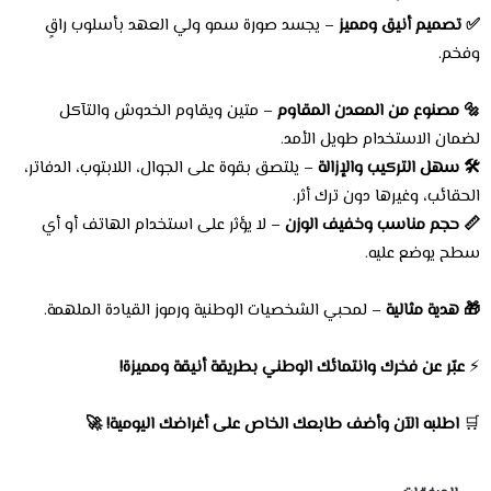
✅ تصميم أنيق ومميز
– يجسد صورة سمو ولي العهد بأسلوب راقٍ
وفخم.
🔩 مصنوع من المعدن المقاوم
– متين ويقاوم الخدوش والتآكل
لضمان الاستخدام طويل الأمد.
🛠️ سهل التركيب والإزالة
– يلتصق بقوة على الجوال، اللابتوب، الدفاتر،
الحقائب، وغيرها دون ترك أثر.
📏 حجم مناسب وخفيف الوزن
– لا يؤثر على استخدام الهاتف أو أي
سطح يوضع عليه.
🎁 هدية مثالية
– لمحبي الشخصيات الوطنية ورموز القيادة الملهمة.
⚡
عبّر عن فخرك وانتمائك الوطني بطريقة أنيقة ومميزة!
🛒
اطلبه الآن وأضف طابعك الخاص على أغراضك اليومية! 🚀