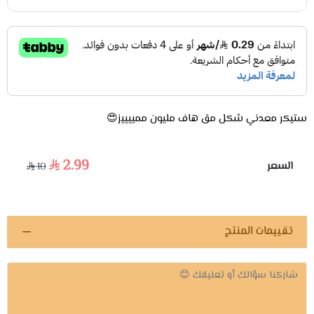
ستيكر معدني شكل مق هاف مليون ممييييز😍
2.99
السعر
10
تقييمات المنتج