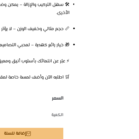
🛠️ سهل التركيب والإزالة – يمكن وضعه
الأخرى.
📏 حجم مثالي وخفيف الوزن – لا يؤثر عل
🎁 خيار رائع كهدية – لمحبي التصاميم
⚡ عبّر عن انتمائك بأسلوب أنيق ومميز!
🛒 اطلبه الآن وأضف لمسة خاصة لمقتن
السعر
الكمية
إضافة للسلة