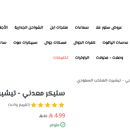
عروض ستور غلا
سماعات
منتجات ابل
الشواحن الجدارية
الأجه
عدسات الياقوت
كفرات الجوال
مسكات جوال
سبيكرات صوت
ساعا
وصلات - محولات
الراوترات
تخفيضات
ي - تيشيرت المنتخب السعودي
ستيكر معدني - تيشير
(تقييم واحد)
4.99
10
متوفر