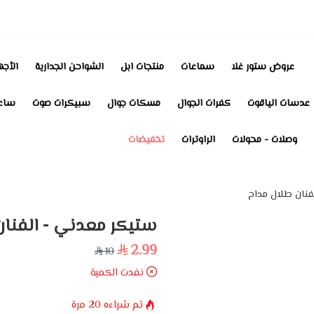
عروض ستور غلا
سماعات
منتجات ابل
الشواحن الجدارية
الأجه
عدسات الياقوت
كفرات الجوال
مسكات جوال
سبيكرات صوت
ساعا
وصلات - محولات
الراوترات
تخفيضات
فنان طلال مداح
ستيكر معدني - الفنان
2.99
10
نفدت الكمية
تم شراءه
20
مرة