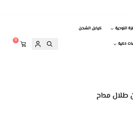
زة اللوحية
كيابل الشحن
0
ت ذكية
 طلال مداح