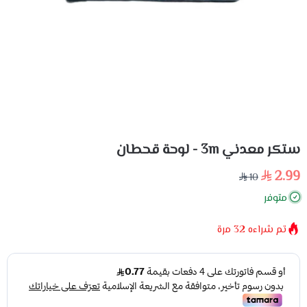
ستكر معدني 3m - لوحة قحطان
2.99
10
متوفر
تم شراءه
32
مرة