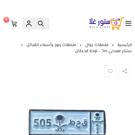
0
ستور غلا
الرئيسية
ملصقات جوال
ملصقات رموز وأسماء القبائل
ستكر معدني 3m - لوحة قحطان