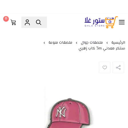
0
ستور غلا
الرئيسية
ملصقات جوال
ملصقات منوعة
ستكر معدني 3m كاب زهري