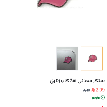
ستكر معدني 3m كاب زهري
2.99
10
متوفر