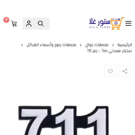
0
ستور غلا
الرئيسية
ملصقات جوال
ملصقات رموز وأسماء القبائل
ستكر معدني 3m - رمز 711