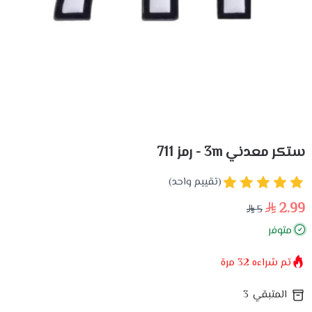
ستكر معدني 3m - رمز 711
(تقييم واحد)
2.99
5
متوفر
تم شراءه
32
مرة
المتبقي
3