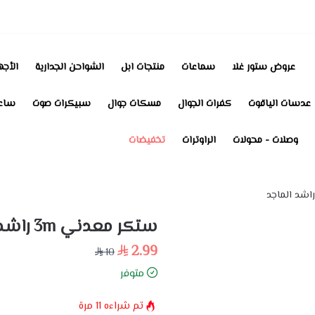
عروض ستور غلا
سماعات
منتجات ابل
الشواحن الجدارية
الأجه
عدسات الياقوت
كفرات الجوال
مسكات جوال
سبيكرات صوت
ساعا
وصلات - محولات
الراوترات
تخفيضات
ستكر معدني 3m راشد الماجد
2.99
10
متوفر
تم شراءه
11
مرة