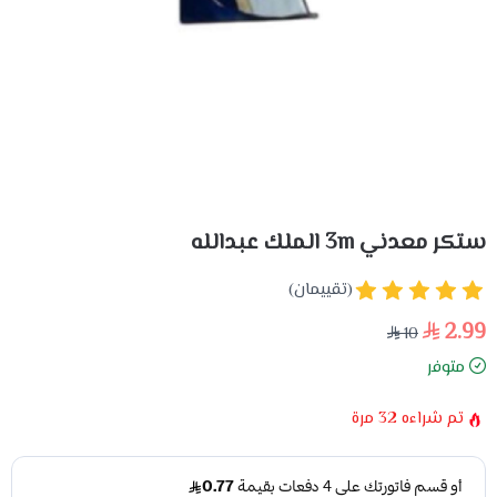
ستكر معدني 3m الملك عبدالله
(تقييمان)
2.99
10
متوفر
تم شراءه
32
مرة