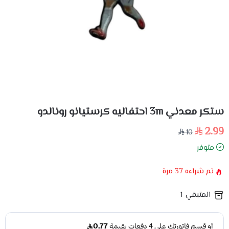
ستكر معدني 3m احتفاليه كرستيانو رونالدو
2.99
10
متوفر
تم شراءه
37
مرة
المتبقي
1