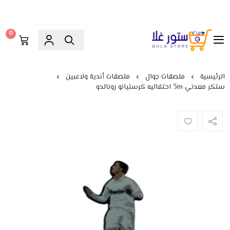
0
ستور غلا
الرئيسية
ملصقات جوال
ملصقات أندية ولاعبين
ستكر معدني 3m احتفاليه كرستيانو رونالدو