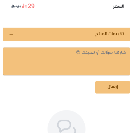
29
السعر
50
اسحب و افلت الملف هنا
استعراض
تقييمات المنتج
إرسال