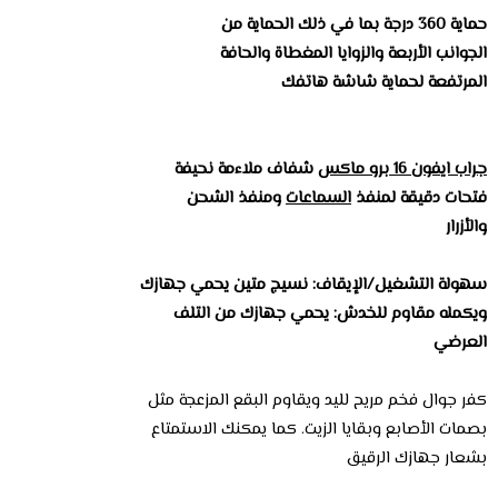
حماية 360 درجة بما في ذلك الحماية من
الجوانب الأربعة والزوايا المغطاة والحافة
المرتفعة لحماية شاشة هاتفك
جراب ايفون 16 برو ماكس
شفاف ملاءمة نحيفة
فتحات دقيقة لمنفذ
السماعات
ومنفذ الشحن
والأزرار
سهولة التشغيل/الإيقاف: نسيج متين يحمي جهازك
ويكمله مقاوم للخدش: يحمي جهازك من التلف
العرضي
كفر جوال فخم مريح لليد ويقاوم البقع المزعجة مثل
بصمات الأصابع وبقايا الزيت. كما يمكنك الاستمتاع
بشعار جهازك الرقيق