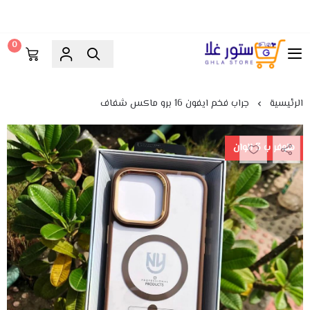
0
ستور غلا
الرئيسية
جراب فخم ايفون 16 برو ماكس شفاف
متوفر ب 3 الوان