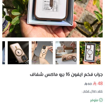
جراب فخم ايفون 16 برو ماكس شفاف
48
60
كفر جوال فخم ,
متوفر