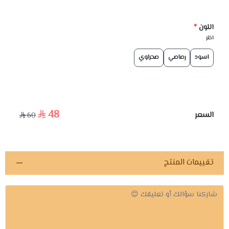
اللون
*
اختر
اسود
رصاصي
صحراوي
48
السعر
60
تقييمات المنتج