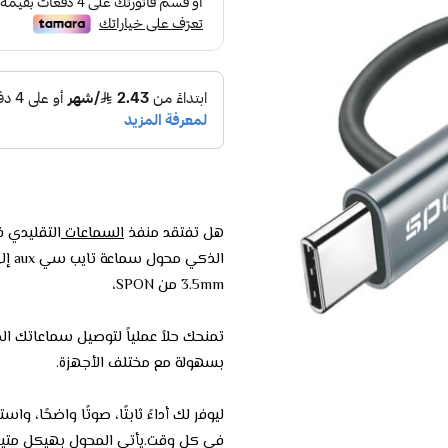
هل تفتقد منفذ
السماعات
التقليدي 
الذكي محول سماعة تايب سي aux إلى type- c
3.5mm من SPON،
تمنحك حلاً عملياً لتوصيل سماعاتك ا
بسهولة مع مختلف الأجهزة.
ليوفر لك أداءً ثابتًا، صوتًا واضحًا، واستخ
في كل وقت.يأتي المحول بهيكل متين 