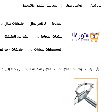
من نحن
تواصل معنا
سياسة الشحن والتوصيل
المدونة
ترهيم جوال
ملصقات جوال
منتجات الحماية
الشواحن المتنقلة
ستور غلا
اكسسوارات سيارات
فلاشات - ذواكر
الرئيسية
وصلات - محولات
محول سماعة تايب سي aux إلى type- c