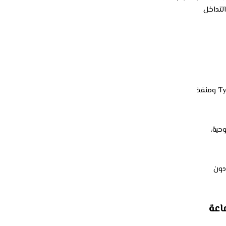
لتداخل
حية،
دون
اعة