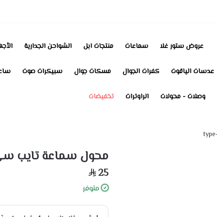
عروض ستور غلا
سماعات
منتجات ابل
الشواحن الجدارية
الأجه
عدسات الياقوت
كفرات الجوال
مسكات جوال
سبيكرات صوت
ساعا
وصلات - محولات
الراوترات
تخفيضات
محول سماعة تايب سي aux إلى e- c
25
متوفر