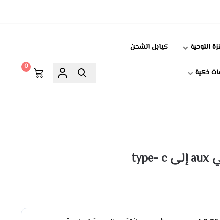
زة اللوحية
كيابل الشحن
0
ت ذكية
typ