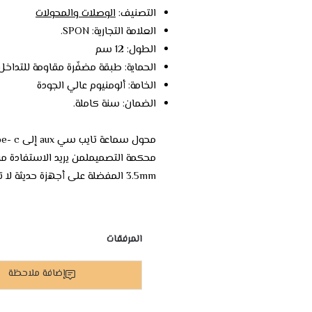
التصنيف:
الوصلات والمحولات
العلامة التجارية: SPON.
الطول: 12 سم
الحماية: طبقة مضفّرة مقاومة للتداخل
الخامة: ألومنيوم عالي الجودة
الضمان: سنة كاملة.
محول سماعة تايب سي aux إلى type- c قطعة صغيرة
محكمة التصميملمن يريد الاستفادة 
3.5mm المفضلة على أجهزة حديثة لا تدعم هذا المنفذ.
المرفقات
إضافة ملاحظة