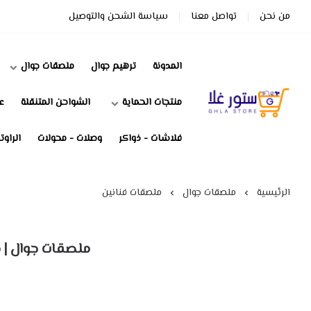
من نحن
تواصل معنا
سياسة الشحن والتوصيل
المدونة
ترهيم جوال
ملصقات جوال
منتجات الحماية
الشواحن المتنقلة
ع
ستور غلا
فلاشات - ذواكر
وصلات - محولات
الراوت
الرئيسية
ملصقات جوال
ملصقات فنانين
ملصقات جوال | 