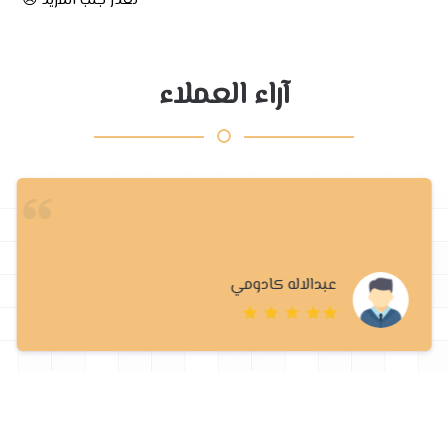
تعذر جلب المزيد 😢
آراء العملاء
عبدالاله كادومي